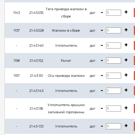
Тяга привода жалюзи в
-
+
1143
21.43.035
дог.
сборе
-
+
1137
21.43.028
Жалюзи в сборе
дог.
-
+
-
21.43.140
Уплотнитель
дог.
-
+
1158
21.43.152
Рычаг
дог.
-
+
1157
21.43.151
Ось привода жалюзи
дог.
-
+
-
21.43.143
Уплотнитель
дог.
Уплотнитель крышки
-
+
-
21.43.136
дог.
заливной горловины
-
+
-
21.43-133
Уплотнитель
дог.