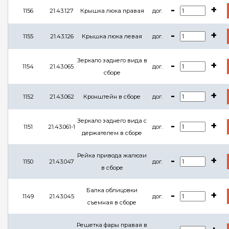
-
+
1156
21.43.127
Крышка люка правая
дог.
-
+
1155
21.43.126
Крышка люка левая
дог.
Зеркало заднего вида в
-
+
1154
21.43.065
дог.
сборе
-
+
1152
21.43.062
Кронштейн в сборе
дог.
Зеркало заднего вида с
-
+
1151
21.43.061-1
дог.
держателем в сборе
Рейка привода жалюзи
-
+
1150
21.43.047
дог.
в сборе
Балка облицовки
-
+
1149
21.43.045
дог.
съемная в сборе
Решетка фары правая в