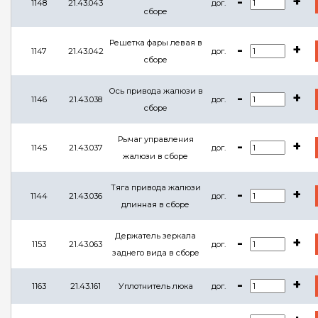
-
+
1148
21.43.043
дог.
сборе
Решетка фары левая в
-
+
1147
21.43.042
дог.
сборе
Ось привода жалюзи в
-
+
1146
21.43.038
дог.
сборе
Рычаг управления
-
+
1145
21.43.037
дог.
жалюзи в сборе
Тяга привода жалюзи
-
+
1144
21.43.036
дог.
длинная в сборе
Держатель зеркала
-
+
1153
21.43.063
дог.
заднего вида в сборе
-
+
1163
21.43.161
Уплотнитель люка
дог.