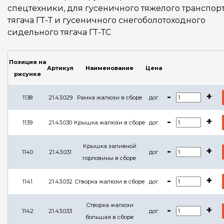
спецтехники, для гусеничного тяжелого транспор
тягача ГТ-Т и гусеничного снегоболотоходного
сидельного тягача ГТ-ТС
Позиция на
Артикул
Наименование
Цена
рисунке
-
+
1138
21.43.029
Рамка жалюзи в сборе
дог.
-
+
1139
21.43.030
Крышка жалюзи в сборе
дог.
Крышка заливной
-
+
1140
21.43.031
дог.
горловины в сборе
-
+
1141
21.43.032
Створка жалюзи в сборе
дог.
Створка жалюзи
-
+
1142
21.43.033
дог.
большая в сборе