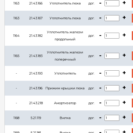
-
+
1163
21.43.166
Уплотнитель люка
дог.
-
+
1163
21.43.167
Уплотнитель люка
дог.
Уплотнитель жалюзи
-
+
1164
21.43.182
дог.
продольный
Уплотнитель жалюзи
-
+
1165
21.43.183
дог.
поперечный
-
+
-
21.43.193
Уплотнитель
дог.
-
+
-
21.43.196
Прижим крышки люка
дог.
-
+
-
21.43.218
Амортизатор
дог.
-
+
1168
5.21.119
Вилка
дог.
-
+
1169
5.21.181
Вилка
дог.