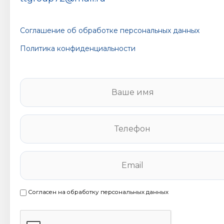
Соглашение об обработке персональных данных
Политика конфиденциальности
В
а
ш
е
Т
и
е
м
л
я
е
E
*
ф
m
о
a
н
i
Согласен на обработку персональных данных
С
*
l
о
*
г