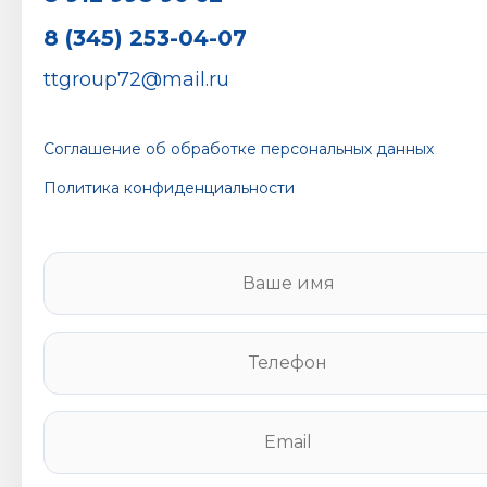
8 (345) 253-04-07
ttgroup72@mail.ru
Соглашение об обработке персональных данных
Политика конфиденциальности
В
а
ш
е
Т
и
е
м
л
я
е
E
*
ф
m
о
a