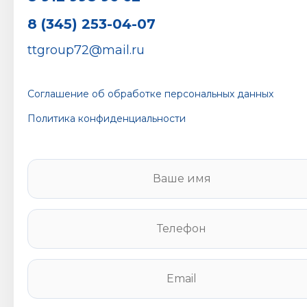
8 (345) 253-04-07
ttgroup72@mail.ru
Соглашение об обработке персональных данных
Политика конфиденциальности
В
а
ш
е
Т
и
е
м
л
я
е
E
*
ф
m
о
a