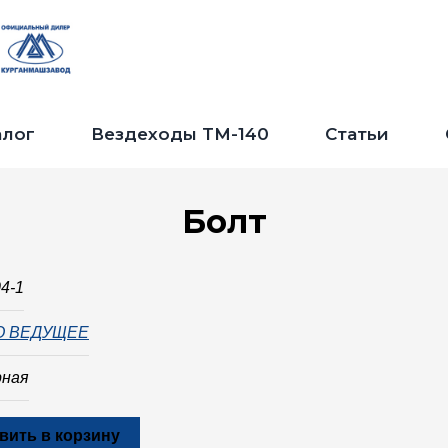
Jump to navigation
алог
Вездеходы ТМ-140
Статьи
Болт
04-1
О ВЕДУЩЕЕ
рная
вить в корзину