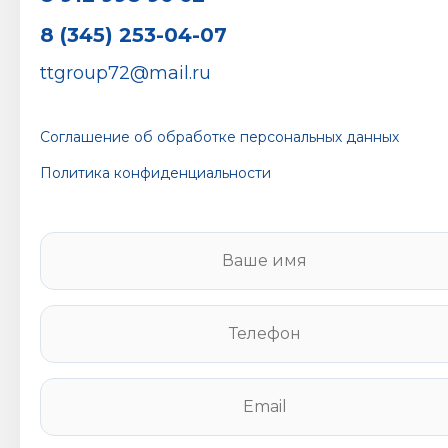
8 (345) 253-04-07
ttgroup72@mail.ru
Соглашение об обработке персональных данных
Политика конфиденциальности
В
а
ш
е
Т
и
е
м
л
я
е
E
*
ф
m
о
a