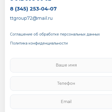
8 (345) 253-04-07
ttgroup72@mail.ru
Соглашение об обработке персональных данных
Политика конфиденциальности
В
а
ш
е
Т
и
е
м
л
я
е
E
*
ф
m
о
a