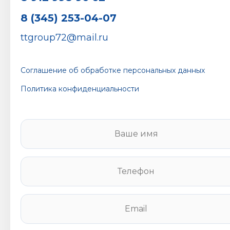
8 (345) 253-04-07
ttgroup72@mail.ru
Соглашение об обработке персональных данных
Политика конфиденциальности
В
а
ш
е
Т
и
е
м
л
я
е
E
*
ф
m
о
a