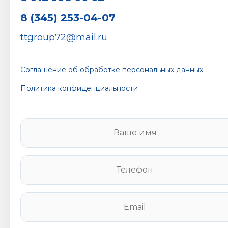
8 (345) 253-04-07
ttgroup72@mail.ru
Соглашение об обработке персональных данных
Политика конфиденциальности
В
а
ш
е
Т
и
е
м
л
я
е
E
*
ф
m
о
a