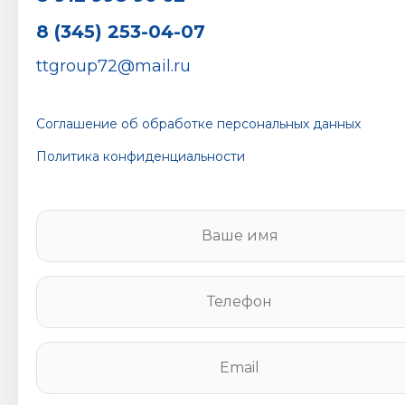
8 (345) 253-04-07
ttgroup72@mail.ru
Соглашение об обработке персональных данных
Политика конфиденциальности
В
а
ш
е
Т
и
е
м
л
я
е
E
*
ф
m
о
a