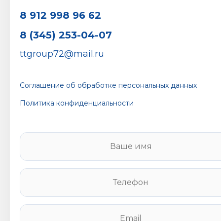
8 912 998 96 62
8 (345) 253-04-07
ttgroup72@mail.ru
Соглашение об обработке персональных данных
Политика конфиденциальности
В
а
ш
е
Т
и
е
м
л
я
е
E
*