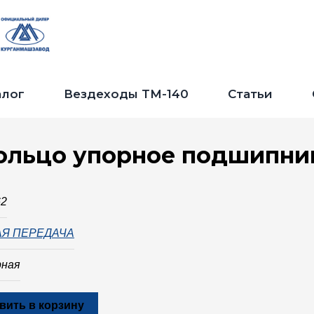
Jump to navigation
алог
Вездеходы ТМ-140
Статьи
ольцо упорное подшипни
62
АЯ ПЕРЕДАЧА
рная
вить в корзину