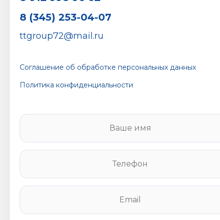
8 (345) 253-04-07
ttgroup72@mail.ru
Соглашение об обработке персональных данных
Политика конфиденциальности
В
а
ш
е
Т
и
е
м
л
я
е
E
*
ф
m
о
a