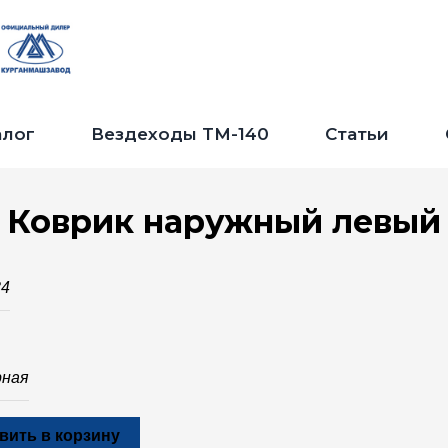
Jump to navigation
алог
Вездеходы ТМ-140
Статьи
Коврик наружный левый
34
рная
вить в корзину