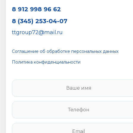
8 912 998 96 62
8 (345) 253-04-07
ttgroup72@mail.ru
Соглашение об обработке персональных данных
Политика конфиденциальности
В
а
ш
е
Т
и
е
м
л
я
е
E
*