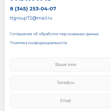
8 (345) 253-04-07
ttgroup72@mail.ru
Соглашение об обработке персональных данных
Политика конфиденциальности
В
а
ш
е
Т
и
е
м
л
я
е
E
*
ф
m
о
a