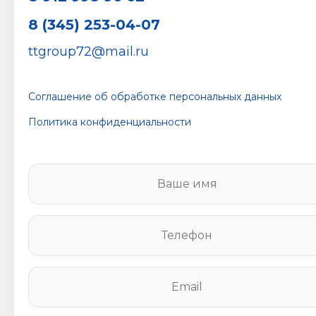
8 (345) 253-04-07
ttgroup72@mail.ru
Соглашение об обработке персональных данных
Политика конфиденциальности
В
а
ш
е
Т
и
е
м
л
я
е
E
*
ф
m
о
a