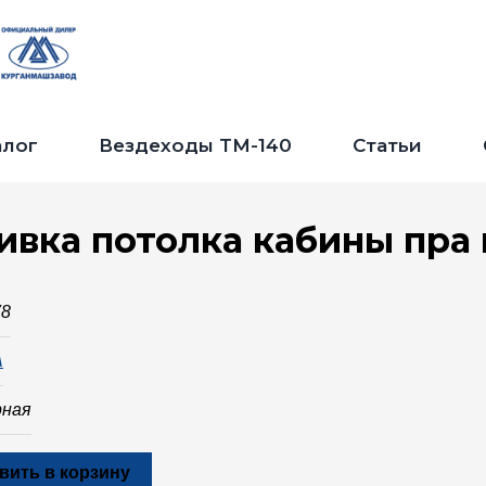
Jump to navigation
алог
Вездеходы ТМ-140
Статьи
ивка потолка кабины пра 
78
А
рная
вить в корзину