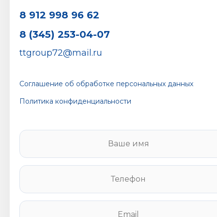
8 912 998 96 62
8 (345) 253-04-07
ttgroup72@mail.ru
Соглашение об обработке персональных данных
Политика конфиденциальности
В
а
ш
е
Т
и
е
м
л
я
е
E
*