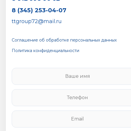
8 (345) 253-04-07
ttgroup72@mail.ru
Соглашение об обработке персональных данных
Политика конфиденциальности
В
а
ш
е
Т
и
е
м
л
я
е
E
*
ф
m
о
a