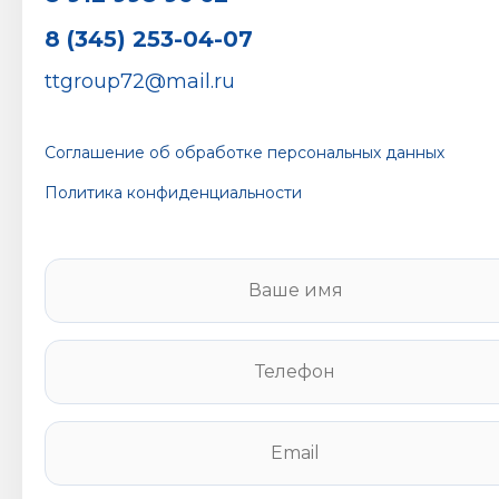
8 (345) 253-04-07
ttgroup72@mail.ru
Соглашение об обработке персональных данных
Политика конфиденциальности
В
а
ш
е
Т
и
е
м
л
я
е
E
*
ф
m
о
a