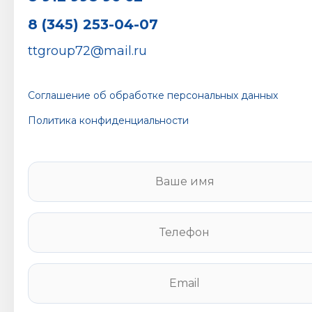
8 (345) 253-04-07
ttgroup72@mail.ru
Соглашение об обработке персональных данных
Политика конфиденциальности
В
а
ш
е
Т
и
е
м
л
я
е
E
*
ф
m
о
a