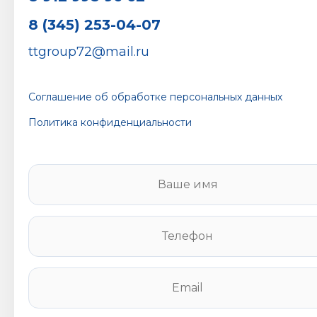
8 (345) 253-04-07
ttgroup72@mail.ru
Соглашение об обработке персональных данных
Политика конфиденциальности
В
а
ш
е
Т
и
е
м
л
я
е
E
*
ф
m
о
a