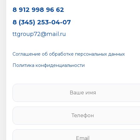
8 912 998 96 62
8 (345) 253-04-07
ttgroup72@mail.ru
Соглашение об обработке персональных данных
Политика конфиденциальности
В
а
ш
е
Т
и
е
м
л
я
е
E
*