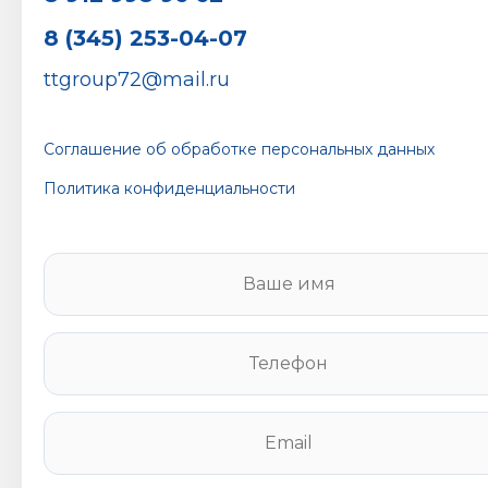
8 (345) 253-04-07
ttgroup72@mail.ru
Соглашение об обработке персональных данных
Политика конфиденциальности
В
а
ш
е
Т
и
е
м
л
я
е
E
*
ф
m
о
a