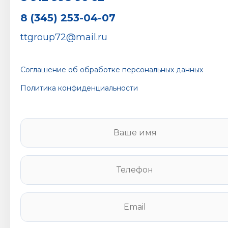
8 (345) 253-04-07
ttgroup72@mail.ru
Соглашение об обработке персональных данных
Политика конфиденциальности
В
а
ш
е
Т
и
е
м
л
я
е
E
*
ф
m
о
a