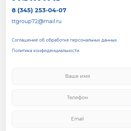
8 (345) 253-04-07
ttgroup72@mail.ru
Соглашение об обработке персональных данных
Политика конфиденциальности
В
а
ш
е
Т
и
е
м
л
я
е
E
*
ф
m
о
a