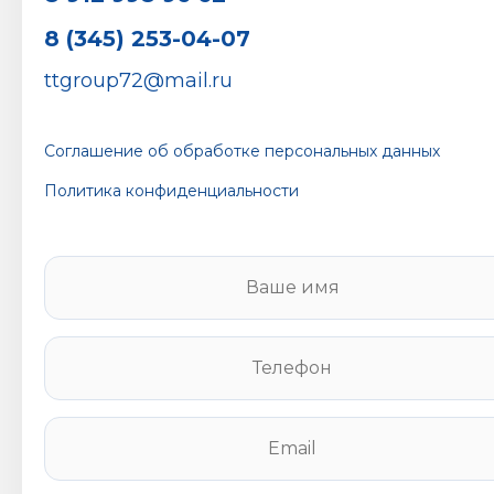
8 (345) 253-04-07
ttgroup72@mail.ru
Соглашение об обработке персональных данных
Политика конфиденциальности
В
а
ш
е
Т
и
е
м
л
я
е
E
*
ф
m
о
a