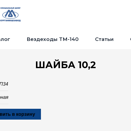
Jump to navigation
алог
Вездеходы ТМ-140
Статьи
ШАЙБА 10,2
-П34
рная
вить в корзину