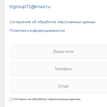
ttgroup72@mail.ru
Соглашение об обработке персональных данных
Политика конфиденциальности
В
а
ш
е
Т
и
е
м
л
я
е
E
*
ф
m
о
a
н
i
Согласен на обработку персональных данных
С
*
l
о