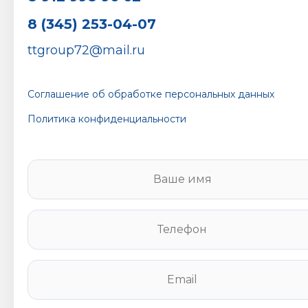
8 (345) 253-04-07
ttgroup72@mail.ru
Соглашение об обработке персональных данных
Политика конфиденциальности
В
а
ш
е
Т
и
е
м
л
я
е
E
*
ф
m
о
a