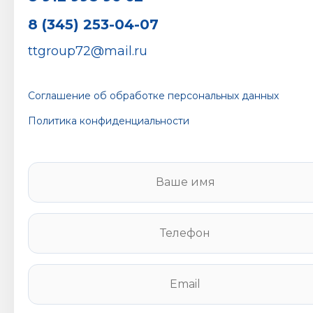
8 (345) 253-04-07
ttgroup72@mail.ru
Соглашение об обработке персональных данных
Политика конфиденциальности
В
а
ш
е
Т
и
е
м
л
я
е
E
*
ф
m
о
a