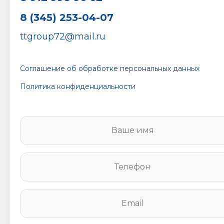
8 (345) 253-04-07
ttgroup72@mail.ru
Соглашение об обработке персональных данных
Политика конфиденциальности
В
а
ш
е
Т
и
е
м
л
я
е
E
*
ф
m
о
a