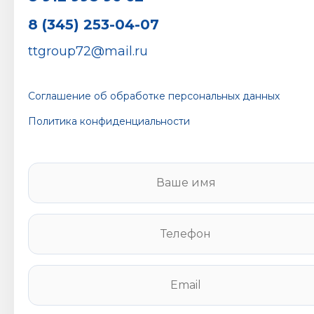
8 (345) 253-04-07
ttgroup72@mail.ru
Соглашение об обработке персональных данных
Политика конфиденциальности
В
а
ш
е
Т
и
е
м
л
я
е
E
*
ф
m
о
a