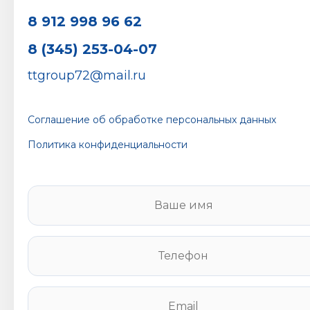
8 912 998 96 62
8 (345) 253-04-07
ttgroup72@mail.ru
Соглашение об обработке персональных данных
Политика конфиденциальности
В
а
ш
е
Т
и
е
м
л
я
е
E
*