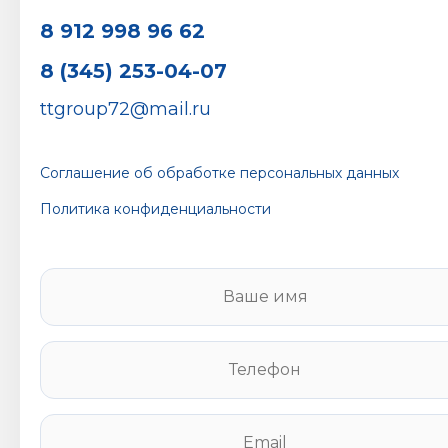
8 912 998 96 62
8 (345) 253-04-07
ttgroup72@mail.ru
Соглашение об обработке персональных данных
Политика конфиденциальности
В
а
ш
е
Т
и
е
м
л
я
е
E
*