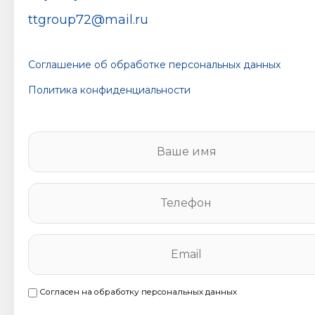
ttgroup72@mail.ru
Соглашение об обработке персональных данных
Политика конфиденциальности
В
а
ш
е
Т
и
е
м
л
я
е
E
*
ф
m
о
a
н
i
Согласен на обработку персональных данных
С
*
l
о