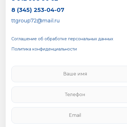
8 (345) 253-04-07
ttgroup72@mail.ru
Соглашение об обработке персональных данных
Политика конфиденциальности
В
а
ш
е
Т
и
е
м
л
я
е
E
*
ф
m
о
a