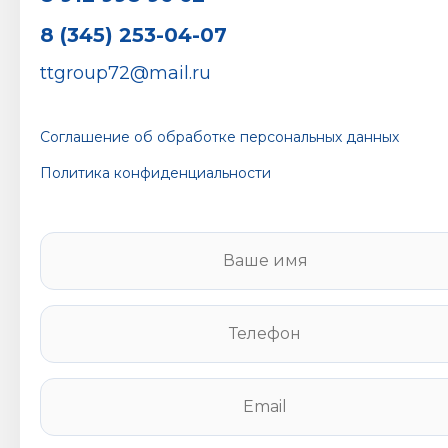
8 (345) 253-04-07
ttgroup72@mail.ru
Соглашение об обработке персональных данных
Политика конфиденциальности
В
а
ш
е
Т
и
е
м
л
я
е
E
*
ф
m
о
a