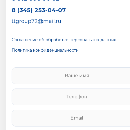
8 (345) 253-04-07
ttgroup72@mail.ru
Соглашение об обработке персональных данных
Политика конфиденциальности
В
а
ш
е
Т
и
е
м
л
я
е
E
*
ф
m
о
a