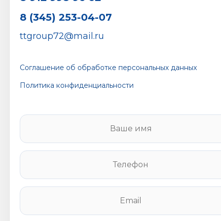
8 (345) 253-04-07
ttgroup72@mail.ru
Соглашение об обработке персональных данных
Политика конфиденциальности
В
а
ш
е
Т
и
е
м
л
я
е
E
*
ф
m
о
a