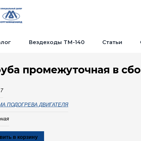
Jump to navigation
алог
Вездеходы ТМ-140
Статьи
уба промежуточная в сб
47
МА ПОДОГРЕВА ДВИГАТЕЛЯ
рная
вить в корзину