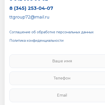
8 (345) 253-04-07
ttgroup72@mail.ru
Соглашение об обработке персональных данных
Политика конфиденциальности
В
а
ш
е
Т
и
е
м
л
я
е
E
*
ф
m
о
a