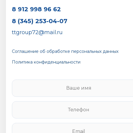
8 912 998 96 62
8 (345) 253-04-07
ttgroup72@mail.ru
Соглашение об обработке персональных данных
Политика конфиденциальности
В
а
ш
е
Т
и
е
м
л
я
е
E
*