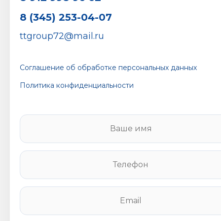
8 (345) 253-04-07
ttgroup72@mail.ru
Соглашение об обработке персональных данных
Политика конфиденциальности
В
а
ш
е
Т
и
е
м
л
я
е
E
*
ф
m
о
a