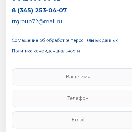
8 (345) 253-04-07
ttgroup72@mail.ru
Соглашение об обработке персональных данных
Политика конфиденциальности
В
а
ш
е
Т
и
е
м
л
я
е
E
*
ф
m
о
a