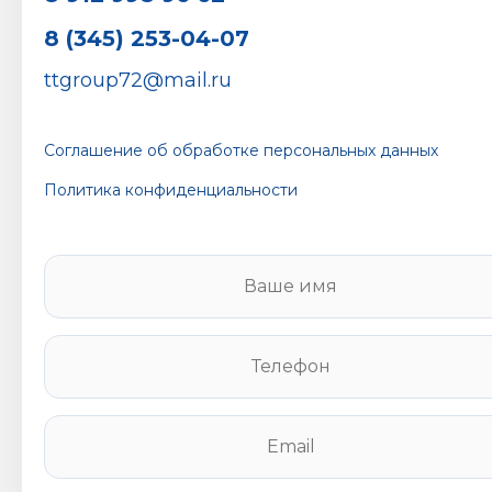
8 (345) 253-04-07
ttgroup72@mail.ru
Соглашение об обработке персональных данных
Политика конфиденциальности
В
а
ш
е
Т
и
е
м
л
я
е
E
*
ф
m
о
a