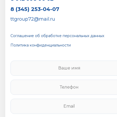
8 (345) 253-04-07
ttgroup72@mail.ru
Соглашение об обработке персональных данных
Политика конфиденциальности
В
а
ш
е
Т
и
е
м
л
я
е
E
*
ф
m
о
a