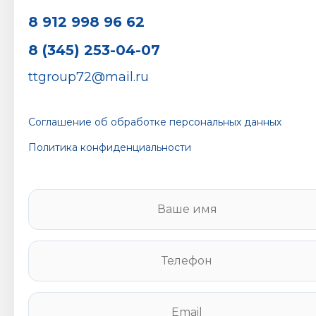
8 912 998 96 62
8 (345) 253-04-07
ttgroup72@mail.ru
Соглашение об обработке персональных данных
Политика конфиденциальности
В
а
ш
е
Т
и
е
м
л
я
е
E
*