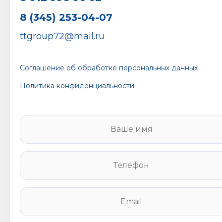
8 (345) 253-04-07
ttgroup72@mail.ru
Соглашение об обработке персональных данных
Политика конфиденциальности
В
а
ш
е
Т
и
е
м
л
я
е
E
*
ф
m
о
a